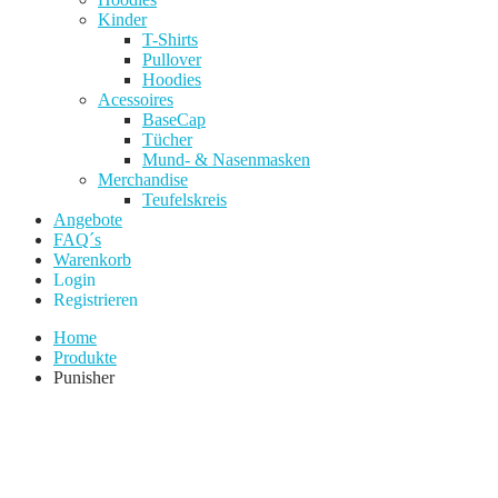
Kinder
T-Shirts
Pullover
Hoodies
Acessoires
BaseCap
Tücher
Mund- & Nasenmasken
Merchandise
Teufelskreis
Angebote
FAQ´s
Warenkorb
Login
Registrieren
Home
Produkte
Punisher
Add to Wishlist