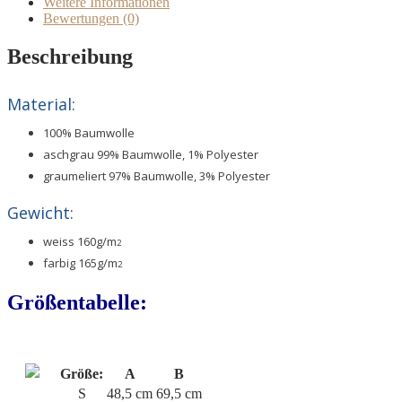
Weitere Informationen
Bewertungen (0)
Beschreibung
Material:
100% Baumwolle
aschgrau 99% Baumwolle, 1% Polyester
graumeliert 97% Baumwolle, 3% Polyester
Gewicht:
weiss 160g/m
2
farbig 165g/m
2
Größentabelle:
Größe:
A
B
S
48,5 cm
69,5 cm