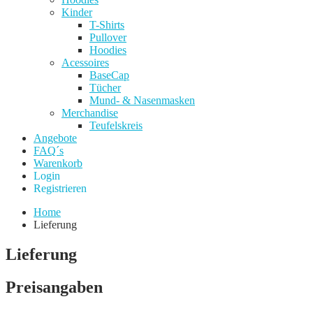
Kinder
T-Shirts
Pullover
Hoodies
Acessoires
BaseCap
Tücher
Mund- & Nasenmasken
Merchandise
Teufelskreis
Angebote
FAQ´s
Warenkorb
Login
Registrieren
Home
Lieferung
Lieferung
Preisangaben