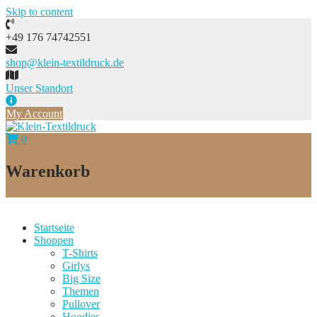
Skip to content
+49 176 74742551
shop@klein-textildruck.de
Unser Standort
My Account
0
Warenkorb
Startseite
Shoppen
T-Shirts
Girlys
Big Size
Themen
Pullover
Hoodies