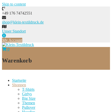
Skip to content
+49 176 74742551
shop@klein-textildruck.de
Unser Standort
My Account
0
Warenkorb
Startseite
Shoppen
T-Shirts
Girlys
Big Size
Themen
Pullover
Hoodies