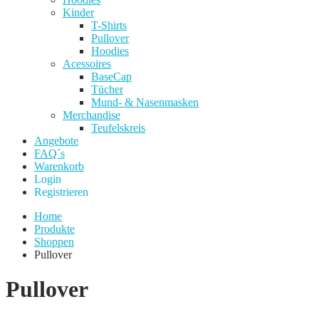
Kinder
T-Shirts
Pullover
Hoodies
Acessoires
BaseCap
Tücher
Mund- & Nasenmasken
Merchandise
Teufelskreis
Angebote
FAQ´s
Warenkorb
Login
Registrieren
Home
Produkte
Shoppen
Pullover
Pullover