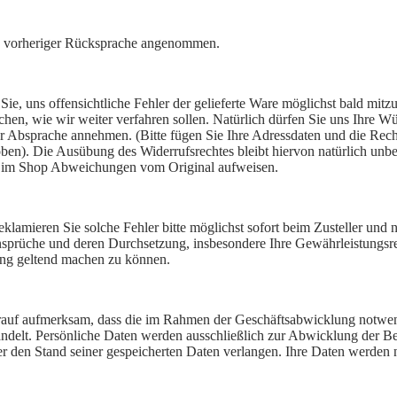
 vorheriger Rücksprache angenommen.
Sie, uns offensichtliche Fehler der gelieferte Ware möglichst bald mit
chen, wie wir weiter verfahren sollen. Natürlich dürfen Sie uns Ihre Wü
r Absprache annehmen. (Bitte fügen Sie Ihre Adressdaten und die Rech
ben). Die Ausübung des Widerrufsrechtes bleibt hiervon natürlich unbe
n im Shop Abweichungen vom Original aufweisen.
eklamieren Sie solche Fehler bitte möglichst sofort beim Zusteller un
sprüche und deren Durchsetzung, insbesondere Ihre Gewährleistungsrec
ung geltend machen zu können.
f aufmerksam, dass die im Rahmen der Geschäftsabwicklung notwendi
andelt. Persönliche Daten werden ausschließlich zur Abwicklung der Be
ber den Stand seiner gespeicherten Daten verlangen. Ihre Daten werd