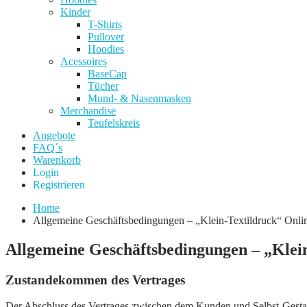
Kinder
T-Shirts
Pullover
Hoodies
Acessoires
BaseCap
Tücher
Mund- & Nasenmasken
Merchandise
Teufelskreis
Angebote
FAQ´s
Warenkorb
Login
Registrieren
Home
Allgemeine Geschäftsbedingungen – „Klein-Textildruck“ Onl
Allgemeine Geschäftsbedingungen – „Klei
Zustandekommen des Vertrages
Der Abschluss des Vertrages zwischen dem Kunden und Selbst-Gestal