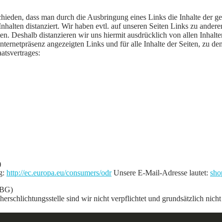
eden, dass man durch die Ausbringung eines Links die Inhalte der geli
alten distanziert. Wir haben evtl. auf unseren Seiten Links zu anderen 
iten. Deshalb distanzieren wir uns hiermit ausdrücklich von allen Inhalt
r Internetpräsenz angezeigten Links und für alle Inhalte der Seiten, zu
tsvertrages:
)
g:
http://ec.europa.eu/consumers/odr
Unsere E-Mail-Adresse lautet:
sho
SBG)
schlichtungsstelle sind wir nicht verpflichtet und grundsätzlich nicht 