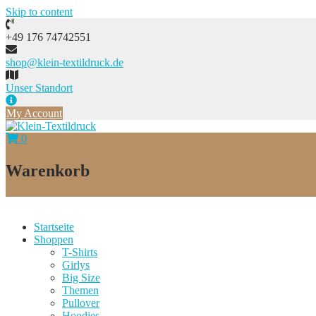
Skip to content
+49 176 74742551
shop@klein-textildruck.de
Unser Standort
My Account
0
Warenkorb
Startseite
Shoppen
T-Shirts
Girlys
Big Size
Themen
Pullover
Hoodies