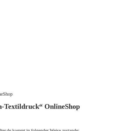
ineShop
n-Textildruck“ OnlineShop
ter.de kommt in folgender Weise zustande: