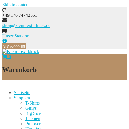
Skip to content
+49 176 74742551
shop@klein-textildruck.de
Unser Standort
My Account
0
Warenkorb
Startseite
Shoppen
T-Shirts
Girlys
Big Size
Themen
Pullover
Hoodies