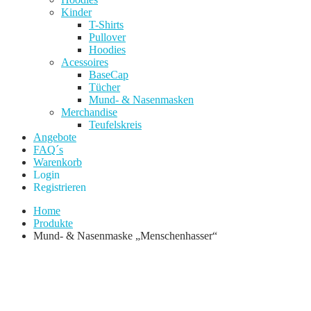
Kinder
T-Shirts
Pullover
Hoodies
Acessoires
BaseCap
Tücher
Mund- & Nasenmasken
Merchandise
Teufelskreis
Angebote
FAQ´s
Warenkorb
Login
Registrieren
Home
Produkte
Mund- & Nasenmaske „Menschenhasser“
Add to Wishlist