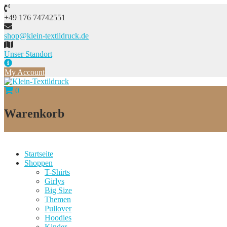
Skip
to
+49 176 74742551
content
shop@klein-textildruck.de
Unser Standort
My Account
0
Warenkorb
Startseite
Shoppen
T-Shirts
Girlys
Big Size
Themen
Pullover
Hoodies
Kinder