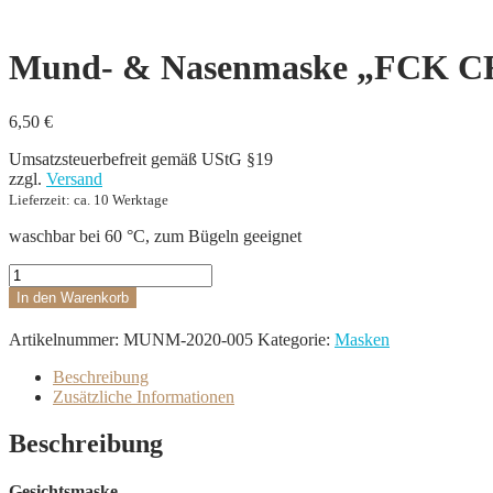
Mund- & Nasenmaske „FCK 
6,50
€
Umsatzsteuerbefreit gemäß UStG §19
zzgl.
Versand
Lieferzeit: ca. 10 Werktage
waschbar bei 60 °C, zum Bügeln geeignet
Mund-
&
In den Warenkorb
Nasenmaske
"FCK
Artikelnummer:
MUNM-2020-005
Kategorie:
Masken
CRN"
Menge
Beschreibung
Zusätzliche Informationen
Beschreibung
Gesichtsmaske