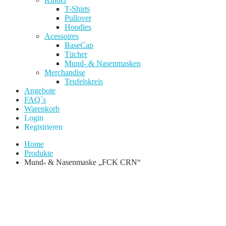
T-Shirts
Pullover
Hoodies
Acessoires
BaseCap
Tücher
Mund- & Nasenmasken
Merchandise
Teufelskreis
Angebote
FAQ´s
Warenkorb
Login
Registrieren
Home
Produkte
Mund- & Nasenmaske „FCK CRN“
Add to Wishlist
Remove from Wishlist