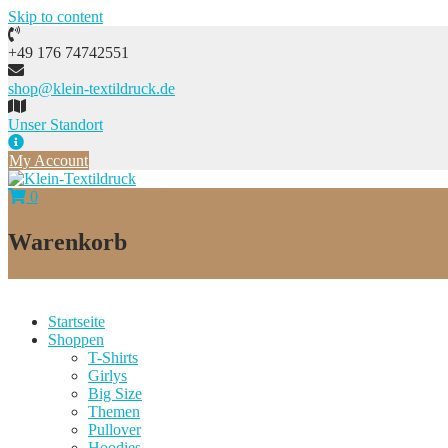
Skip to content
+49 176 74742551
shop@klein-textildruck.de
Unser Standort
My Account
0
Warenkorb
Startseite
Shoppen
T-Shirts
Girlys
Big Size
Themen
Pullover
Hoodies