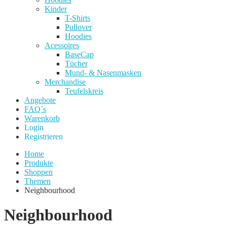
Kinder
T-Shirts
Pullover
Hoodies
Acessoires
BaseCap
Tücher
Mund- & Nasenmasken
Merchandise
Teufelskreis
Angebote
FAQ´s
Warenkorb
Login
Registrieren
Home
Produkte
Shoppen
Themen
Neighbourhood
Neighbourhood