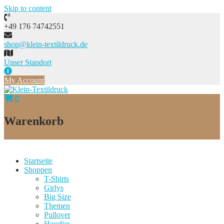
Skip to content
+49 176 74742551
shop@klein-textildruck.de
Unser Standort
My Account
0
Warenkorb
Startseite
Shoppen
T-Shirts
Girlys
Big Size
Themen
Pullover
Hoodies