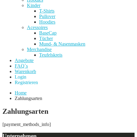
Kinder
T-Shirts
Pullover
Hoodies
Acessoires
BaseCap
Tücher
Mund- & Nasenmasken
Merchandise
Teufelskreis
Angebote
FAQ´s
Warenkorb
Login
Registrieren
Home
Zahlungsarten
Zahlungsarten
[payment_methods_info]
Unternehmen